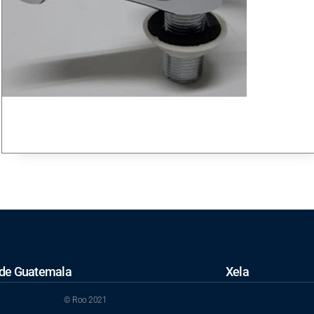
 de Guatemala
Xela
12-72 Zona 2, Ciudad Nueva, Guatemala,
Km. 190 Autopista Lo
© Roo 2021