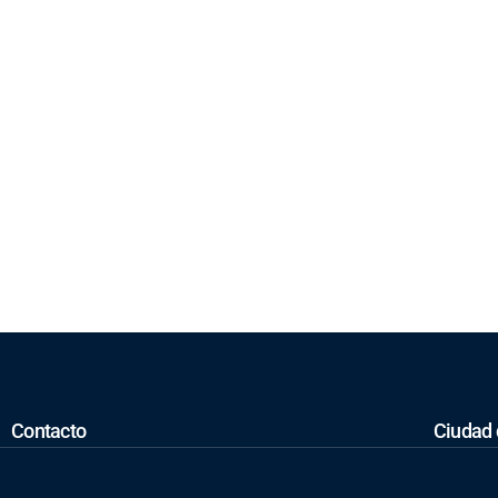
Contacto
Ciudad
ventas@inaltesa.com
17 Calle 