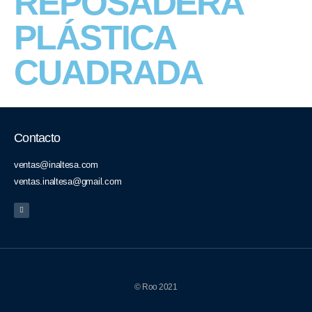
REPOSADERA
PLÁSTICA
CUADRADA
Contacto
ventas@inaltesa.com
ventas.inaltesa@gmail.com
Ciudad de
Xela
Guatemala
Km. 190 Autopista Los
© Roo 2021
17 Calle 12-72 Zona 2,
Altos, Ofibodega #8,
Ciudad Nueva,